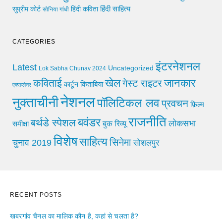
हिंदी साहित्य
सुप्रीम कोर्ट
हिंदी कविता
सोनिया गांधी
CATEGORIES
इंटरनेशनल
Latest
Uncategorized
Lok Sabha Chunav 2024
खेल
जानकार
कविताई
गेस्ट राइटर
किताबिया
कार्टून
एक्सप्लेनर
नेशनल
नुक्ताचीनी
पॉलिटिकल लव
प्रवचन
फ़िल्म
राजनीति
बवंडर
बर्थडे स्पेशल
लोकसभा
समीक्षा
बुक रिव्यू
विशेष
साहित्य
सिनेमा
चुनाव 2019
सोशलपुर
RECENT POSTS
खबरगांव चैनल का मालिक कौन है, कहां से चलता है?