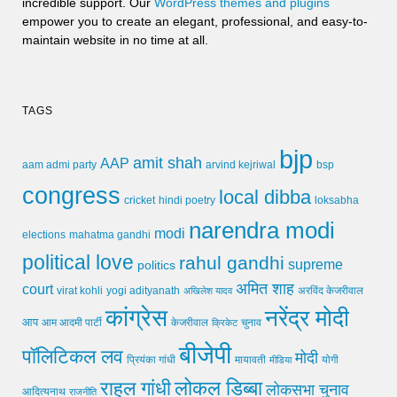
incredible support. Our
WordPress themes and plugins
empower you to create an elegant, professional, and easy-to-
maintain website in no time at all.
TAGS
bjp
amit shah
AAP
arvind kejriwal
aam admi party
bsp
congress
local dibba
cricket
loksabha
hindi poetry
narendra modi
modi
elections
mahatma gandhi
political love
rahul gandhi
supreme
politics
अमित शाह
court
virat kohli
yogi adityanath
अखिलेश यादव
अरविंद केजरीवाल
कांग्रेस
नरेंद्र मोदी
आप
आम आदमी पार्टी
चुनाव
केजरीवाल
क्रिकेट
बीजेपी
पॉलिटिकल लव
मोदी
मायावती
प्रियंका गांधी
मीडिया
योगी
लोकल डिब्बा
राहुल गांधी
लोकसभा चुनाव
आदित्यनाथ
राजनीति