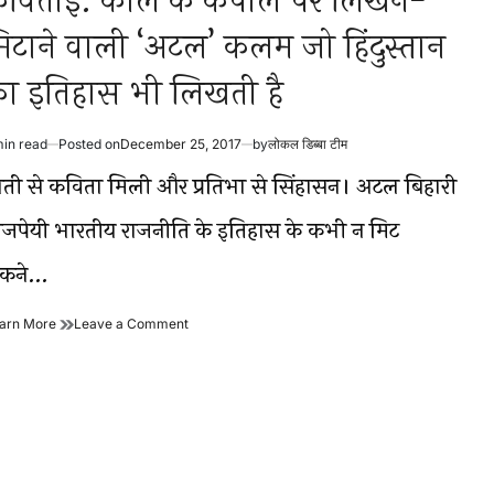
विताई: काल के कपाल पर लिखने-
िटाने वाली ‘अटल’ कलम जो हिंदुस्तान
ा इतिहास भी लिखती है
min read
Posted on
December 25, 2017
by
लोकल डिब्बा टीम
timated
ad
ाती से कविता मिली और प्रतिभा से सिंहासन। अटल बिहारी
me
ाजपेयी भारतीय राजनीति के इतिहास के कभी न मिट
कने…
कविताई:
on
arn More
Leave a Comment
काल
कविताई:
के
काल
कपाल
के
पर
कपाल
लिखने-
पर
मिटाने
लिखने-
वाली
मिटाने
‘अटल’
वाली