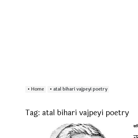
Home
atal bihari vajpeyi poetry
Tag:
atal bihari vajpeyi poetry
कव
Po
in