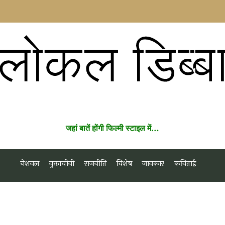
लोकल डिब्ब
जहां बातें होंगी फिल्मी स्टाइल में…
नेशनल
नुक्ताचीनी
राजनीति
विशेष
जानकार
कविताई