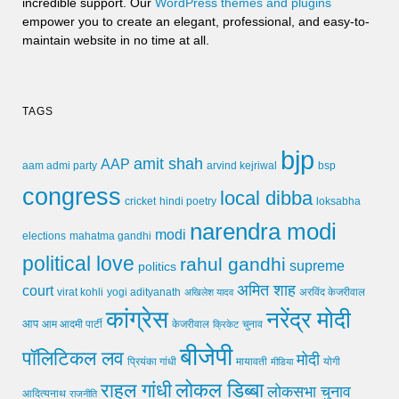
incredible support. Our
WordPress themes and plugins
empower you to create an elegant, professional, and easy-to-
maintain website in no time at all.
TAGS
bjp
amit shah
AAP
arvind kejriwal
aam admi party
bsp
congress
local dibba
cricket
loksabha
hindi poetry
narendra modi
modi
elections
mahatma gandhi
political love
rahul gandhi
supreme
politics
अमित शाह
court
virat kohli
yogi adityanath
अखिलेश यादव
अरविंद केजरीवाल
कांग्रेस
नरेंद्र मोदी
आप
आम आदमी पार्टी
चुनाव
केजरीवाल
क्रिकेट
बीजेपी
पॉलिटिकल लव
मोदी
मायावती
प्रियंका गांधी
मीडिया
योगी
लोकल डिब्बा
राहुल गांधी
लोकसभा चुनाव
आदित्यनाथ
राजनीति