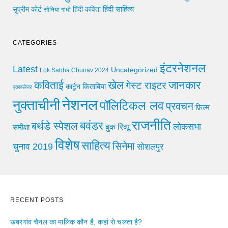
हिंदी साहित्य
सुप्रीम कोर्ट
हिंदी कविता
सोनिया गांधी
CATEGORIES
इंटरनेशनल
Latest
Uncategorized
Lok Sabha Chunav 2024
खेल
जानकार
कविताई
गेस्ट राइटर
किताबिया
कार्टून
एक्सप्लेनर
नेशनल
नुक्ताचीनी
पॉलिटिकल लव
प्रवचन
फ़िल्म
राजनीति
बवंडर
बर्थडे स्पेशल
लोकसभा
समीक्षा
बुक रिव्यू
विशेष
साहित्य
सिनेमा
चुनाव 2019
सोशलपुर
RECENT POSTS
खबरगांव चैनल का मालिक कौन है, कहां से चलता है?