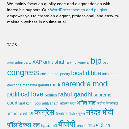
We mainly focus on quality code and elegant design with
incredible support. Our
WordPress themes and plugins
empower you to create an elegant, professional, and easy-to-
maintain website in no time at all.
TAGS
bjp
amit shah
AAP
arvind kejriwal
aam admi party
bsp
congress
local dibba
cricket
loksabha
hindi poetry
narendra modi
modi
elections
mahatma gandhi
political love
rahul gandhi
supreme
politics
अमित शाह
court
virat kohli
yogi adityanath
अखिलेश यादव
अरविंद केजरीवाल
कांग्रेस
नरेंद्र मोदी
आप
आम आदमी पार्टी
चुनाव
केजरीवाल
क्रिकेट
बीजेपी
पॉलिटिकल लव
मोदी
मायावती
प्रियंका गांधी
मीडिया
योगी