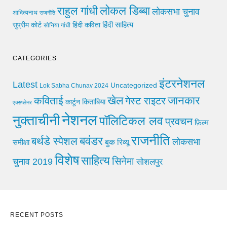
लोकल डिब्बा
राहुल गांधी
लोकसभा चुनाव
आदित्यनाथ
राजनीति
हिंदी साहित्य
सुप्रीम कोर्ट
हिंदी कविता
सोनिया गांधी
CATEGORIES
इंटरनेशनल
Latest
Uncategorized
Lok Sabha Chunav 2024
खेल
जानकार
कविताई
गेस्ट राइटर
किताबिया
कार्टून
एक्सप्लेनर
नेशनल
नुक्ताचीनी
पॉलिटिकल लव
प्रवचन
फ़िल्म
राजनीति
बवंडर
बर्थडे स्पेशल
लोकसभा
समीक्षा
बुक रिव्यू
विशेष
साहित्य
सिनेमा
चुनाव 2019
सोशलपुर
RECENT POSTS