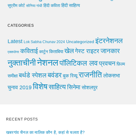
हिंदी साहित्य
सुप्रीम कोर्ट
हिंदी कविता
सोनिया गांधी
CATEGORIES
इंटरनेशनल
Latest
Uncategorized
Lok Sabha Chunav 2024
खेल
जानकार
कविताई
गेस्ट राइटर
किताबिया
कार्टून
एक्सप्लेनर
नेशनल
नुक्ताचीनी
पॉलिटिकल लव
प्रवचन
फ़िल्म
राजनीति
बवंडर
बर्थडे स्पेशल
लोकसभा
समीक्षा
बुक रिव्यू
विशेष
साहित्य
सिनेमा
चुनाव 2019
सोशलपुर
RECENT POSTS
खबरगांव चैनल का मालिक कौन है, कहां से चलता है?