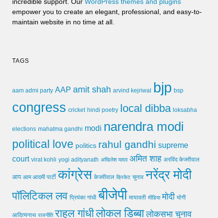
incredible support. Our
WordPress themes and plugins
empower you to create an elegant, professional, and easy-to-
maintain website in no time at all.
TAGS
bjp
amit shah
AAP
arvind kejriwal
aam admi party
bsp
congress
local dibba
cricket
loksabha
hindi poetry
narendra modi
modi
elections
mahatma gandhi
political love
rahul gandhi
supreme
politics
अमित शाह
court
virat kohli
yogi adityanath
अखिलेश यादव
अरविंद केजरीवाल
कांग्रेस
नरेंद्र मोदी
आप
आम आदमी पार्टी
चुनाव
केजरीवाल
क्रिकेट
बीजेपी
पॉलिटिकल लव
मोदी
मायावती
प्रियंका गांधी
मीडिया
योगी
लोकल डिब्बा
राहुल गांधी
लोकसभा चुनाव
आदित्यनाथ
राजनीति