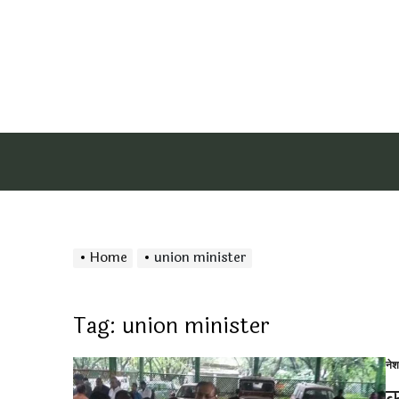
Home
union minister
Tag:
union minister
ने
Po
in