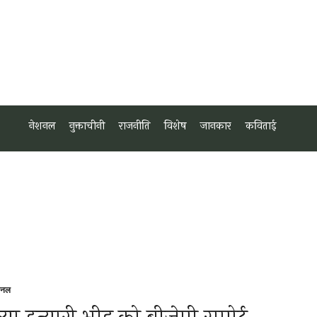
नेशनल
नुक्ताचीनी
राजनीति
विशेष
जानकार
कविताई
शनल
sted