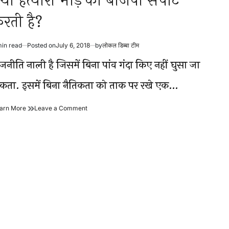
्या हत्यारी भीड़ को बीजेपी सपोर्ट
रती है?
min read
Posted on
July 6, 2018
by
लोकल डिब्बा टीम
timated
ad
ाजनीति नाली है जिसमें बिना पांव गंदा किए नहीं घुसा जा
me
कता. इसमें बिना नैतिकता को ताक पर रखे एक…
क्या
on
arn More
Leave a Comment
हत्यारी
क्या
भीड़
हत्यारी
को
भीड़
बीजेपी
को
सपोर्ट
बीजेपी
करती
सपोर्ट
है?
करती
है?