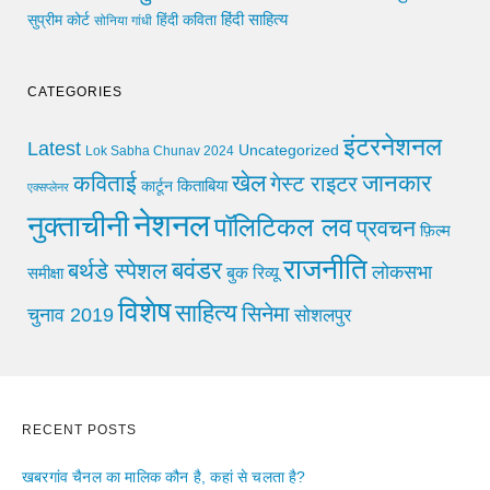
हिंदी साहित्य
सुप्रीम कोर्ट
हिंदी कविता
सोनिया गांधी
CATEGORIES
इंटरनेशनल
Latest
Uncategorized
Lok Sabha Chunav 2024
खेल
जानकार
कविताई
गेस्ट राइटर
किताबिया
कार्टून
एक्सप्लेनर
नेशनल
नुक्ताचीनी
पॉलिटिकल लव
प्रवचन
फ़िल्म
राजनीति
बवंडर
बर्थडे स्पेशल
लोकसभा
समीक्षा
बुक रिव्यू
विशेष
साहित्य
सिनेमा
चुनाव 2019
सोशलपुर
RECENT POSTS
खबरगांव चैनल का मालिक कौन है, कहां से चलता है?