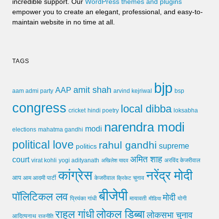
incredible support. Our
WordPress themes and plugins
empower you to create an elegant, professional, and easy-to-
maintain website in no time at all.
TAGS
bjp
amit shah
AAP
arvind kejriwal
aam admi party
bsp
congress
local dibba
cricket
loksabha
hindi poetry
narendra modi
modi
elections
mahatma gandhi
political love
rahul gandhi
supreme
politics
अमित शाह
court
virat kohli
yogi adityanath
अखिलेश यादव
अरविंद केजरीवाल
कांग्रेस
नरेंद्र मोदी
आप
आम आदमी पार्टी
चुनाव
केजरीवाल
क्रिकेट
बीजेपी
पॉलिटिकल लव
मोदी
मायावती
प्रियंका गांधी
मीडिया
योगी
लोकल डिब्बा
राहुल गांधी
लोकसभा चुनाव
आदित्यनाथ
राजनीति