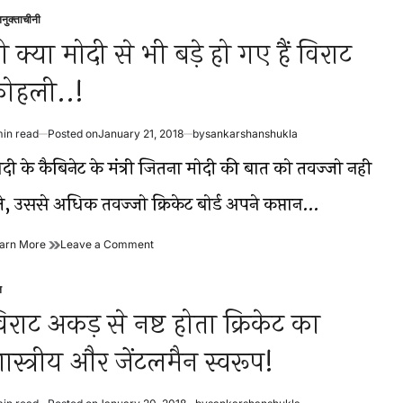
कोहली
विराट
सदर
कोहली
ल
नुक्ताचीनी
sted
होते
सदर
ो क्या मोदी से भी बड़े हो गए हैं विराट
हुए
होते
भी
हुए
ोहली..!
धोनी
भी
के
धोनी
नायब
के
ही
नायब
min read
Posted on
January 21, 2018
by
sankarshanshukla
timated
हैं
ही
ad
ोदी के कैबिनेट के मंत्री जितना मोदी की बात को तवज्जो नही
हैं
me
ेते, उससे अधिक तवज्जो क्रिकेट बोर्ड अपने कप्तान…
तो
on
arn More
Leave a Comment
क्या
तो
मोदी
क्या
ल
से
मोदी
sted
भी
से
िराट अकड़ से नष्ट होता क्रिकेट का
बड़े
भी
हो
बड़े
ास्त्रीय और जेंटलमैन स्वरूप!
गए
हो
हैं
गए
विराट
हैं