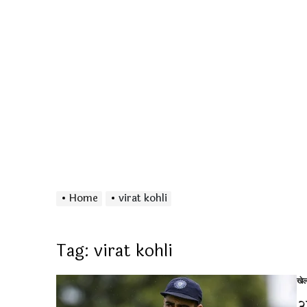
Home
virat kohli
Tag:
virat kohli
खे
Po
in