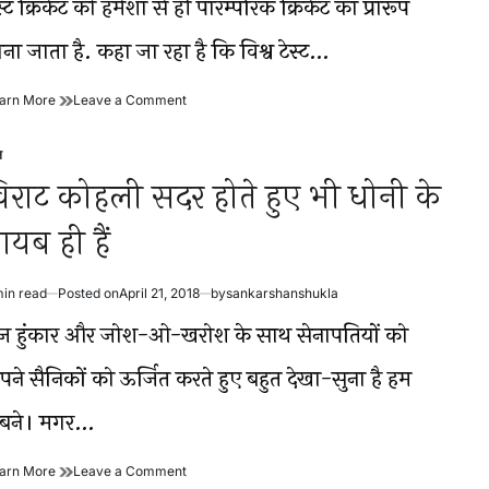
स्ट क्रिकेट को हमेशा से ही पारम्परिक क्रिकेट का प्रारूप
कप्तानी?
me
ना जाता है. कहा जा रहा है कि विश्व टेस्ट…
शुरू
on
arn More
Leave a Comment
हो
शुरू
गई
हो
ल
टेस्ट
गई
sted
चैम्पियनशिप,
टेस्ट
िराट कोहली सदर होते हुए भी धोनी के
दो
चैम्पियनशिप,
साल
दो
ायब ही हैं
बाद
साल
ऐसे
बाद
तय
ऐसे
min read
Posted on
April 21, 2018
by
sankarshanshukla
होगा
तय
timated
विश्व
होगा
ad
ेज हुंकार और जोश-ओ-खरोश के साथ सेनापतियों को
चैम्पियन
विश्व
me
चैम्पियन
पने सैनिकों को ऊर्जित करते हुए बहुत देखा-सुना है हम
बने। मगर…
विराट
on
arn More
Leave a Comment