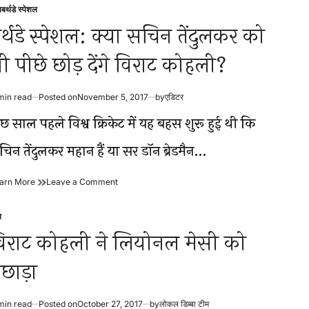
‘मॉडर्न
के
ल
बर्थडे स्पेशल
sted
मास्टर’
‘मॉडर्न
र्थडे स्पेशल: क्या सचिन तेंदुलकर को
बन
मास्टर’
चुके
बन
ी पीछे छोड़ देंगे विराट कोहली?
हैं
चुके
विराट
हैं
कोहली
विराट
कोहली
min read
Posted on
November 5, 2017
by
एडिटर
timated
ad
छ साल पहले विश्व क्रिकेट में यह बहस शुरू हुई थी कि
me
िन तेंदुलकर महान हैं या सर डॉन ब्रेडमैन…
बर्थडे
on
arn More
Leave a Comment
स्पेशल:
बर्थडे
क्या
स्पेशल:
ल
सचिन
क्या
sted
तेंदुलकर
सचिन
िराट कोहली ने लियोनल मेसी को
को
तेंदुलकर
भी
को
छाड़ा
पीछे
भी
छोड़
पीछे
देंगे
छोड़
min read
Posted on
October 27, 2017
by
लोकल डिब्बा टीम
विराट
देंगे
timated