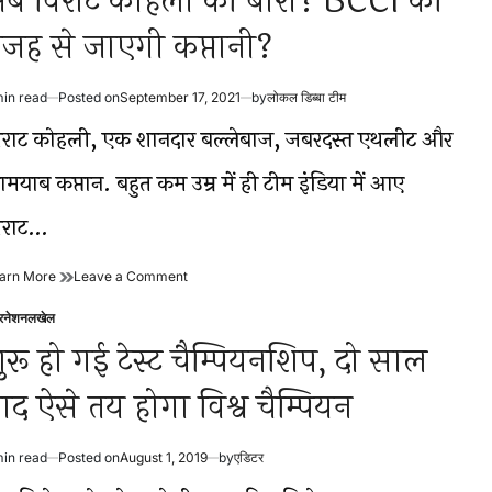
ब विराट कोहली की बारी? BCCI की
जह से जाएगी कप्तानी?
min read
Posted on
September 17, 2021
by
लोकल डिब्बा टीम
timated
ad
िराट कोहली, एक शानदार बल्लेबाज, जबरदस्त एथलीट और
me
मयाब कप्तान. बहुत कम उम्र में ही टीम इंडिया में आए
िराट…
अब
on
arn More
Leave a Comment
विराट
अब
कोहली
विराट
टरनेशनल
खेल
sted
की
कोहली
ुरू हो गई टेस्ट चैम्पियनशिप, दो साल
बारी?
की
BCCI
बारी?
ाद ऐसे तय होगा विश्व चैम्पियन
की
BCCI
वजह
की
से
वजह
जाएगी
से
min read
Posted on
August 1, 2019
by
एडिटर
timated
कप्तानी?
जाएगी
ad