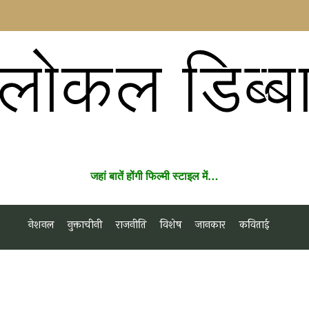
लोकल डिब्ब
जहां बातें होंगी फिल्मी स्टाइल में…
नेशनल
नुक्ताचीनी
राजनीति
विशेष
जानकार
कविताई