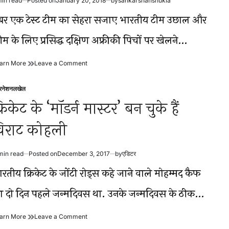
min read
Posted on
January 20, 2018
by
sankarshanshukla
कोहली..!
विराट
timated
कोहली..!
ad
ंबर एक टेस्ट टीम का सेहरा सजाए भारतीय टीम उछाल और
me
ीम के लिए प्रसिद्ध दक्षिण अफ्रीकी पिचों पर खेलने…
विराट
on
arn More
Leave a Comment
अकड़
विराट
से
अकड़
टरनेशनल
खेल
नष्ट
से
sted
होता
नष्ट
्रिकेट के ‘मॉडर्न मास्टर’ बन चुके हैं
क्रिकेट
होता
का
क्रिकेट
िराट कोहली
शास्त्रीय
का
और
शास्त्रीय
जेंटलमैन
और
min read
Posted on
December 3, 2017
by
एडिटर
स्वरूप!
जेंटलमैन
timated
स्वरूप!
ad
रतीय क्रिकेट के जोंटी रोड्स कहे जाने वाले मोहम्मद कैफ
me
ा दो दिन पहले जन्मदिवस था. उनके जन्मदिवस के ठीक…
क्रिकेट
on
arn More
Leave a Comment
के
क्रिकेट