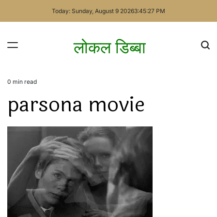
Skip
Today: Sunday, August 9 2026
3
:
45
:
27
PM
to
content
लोकल डिब्बा
0 min read
Estimated
parsona movie
read
time