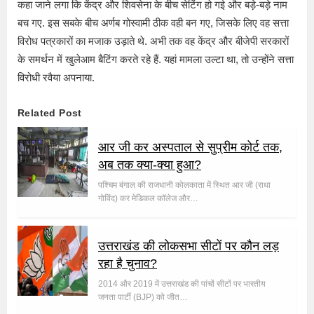
कहा जाने लगा कि केंद्र और शिवसेना के बीच सेटिंग हो गई और बड़े-बड़े नाम
बच गए. इस सबके बीच अर्णब गोस्वामी ठीक वही बन गए, जिसके लिए वह सत्ता
विरोध पत्रकारों का मजाक उड़ाते थे. अभी तक वह केंद्र और बीजेपी सरकारों
के समर्थन में खुलेआम बैटिंग करते रहे हैं. यहां मामला उल्टा था, तो उन्होंने सत्ता
विरोधी रवैया अपनाया.
Related Post
आर जी कर अस्पताल से सुप्रीम कोर्ट तक,
अब तक क्या-क्या हुआ?
पश्चिम बंगाल की राजधानी कोलकाता में स्थित आर जी (राधा
गोविंद) कर मेडिकल कॉलेज और…
उत्तराखंड की लोकसभा सीटों पर कौन लड़
रहा है चुनाव?
2014 और 2019 में उत्तराखंड की पांचों सीटों पर भारतीय
जनता पार्टी (BJP) को जीत…