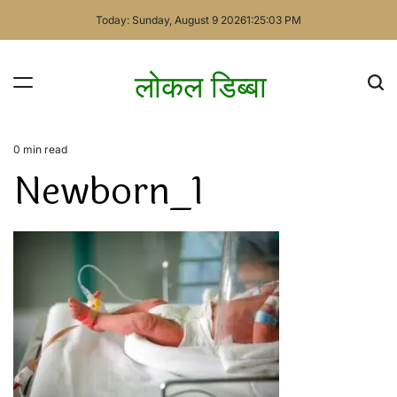
Skip
Today: Sunday, August 9 2026
1
:
25
:
03
PM
to
content
लोकल डिब्बा
0 min read
Estimated
Newborn_1
read
time