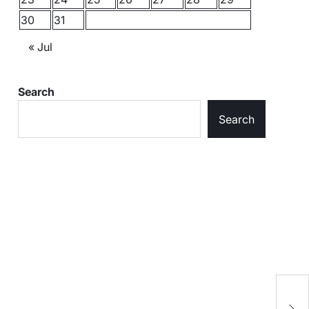
30
31
« Jul
Search
Search
मह