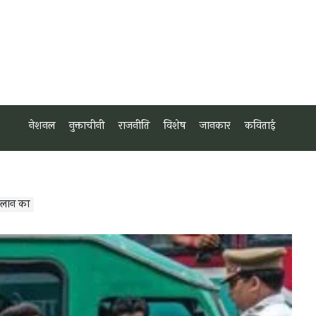
नेशनल
नुक्ताचीनी
राजनीति
विशेष
जानकार
कविताई
चालान का