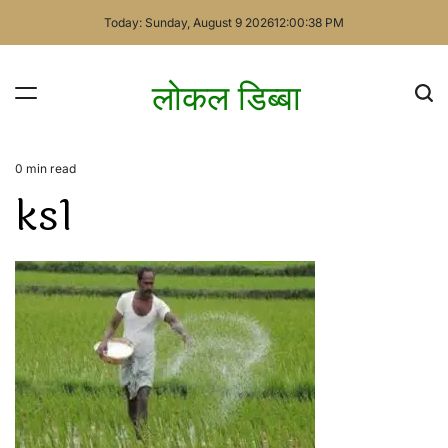
Skip
Today: Sunday, August 9 2026
12
:
00
:
38
PM
to
content
लोकल डिब्बा
0 min read
Estimated
ks1
read
time