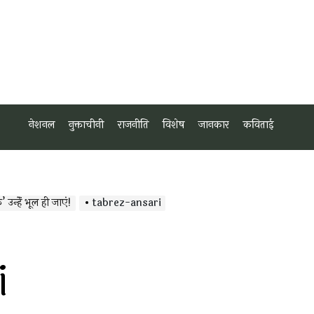
नेशनल
नुक्ताचीनी
राजनीति
विशेष
जानकार
कविताई
 उन्हेंं भूल ही जाएं!
tabrez-ansari
i