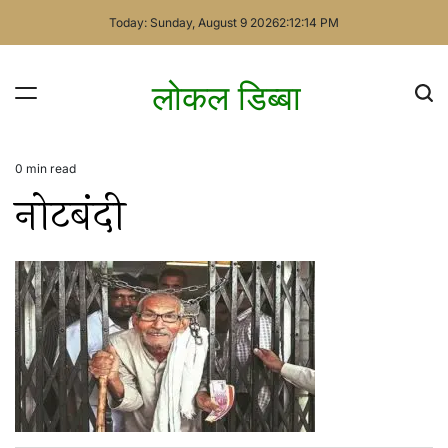
Skip
Today: Sunday, August 9 2026
2
:
12
:
14
PM
to
content
लोकल डिब्बा
0 min read
Estimated
नोटबंदी
read
time