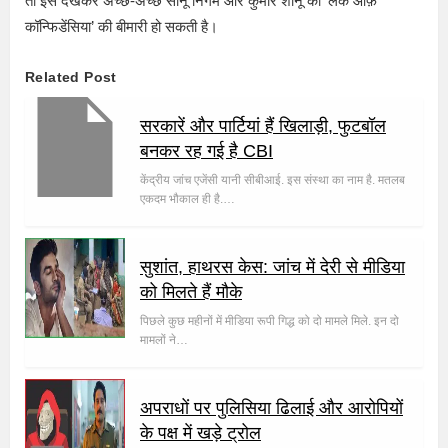
तो इसे देखकर अच्छे-अच्छे सोनू निगम और कुमार शानू को ‘लैक ऑफ़
कॉन्फिडेंसिया’ की बीमारी हो सकती है।
Related Post
सरकारें और पार्टियां हैं खिलाड़ी, फुटबॉल
बनकर रह गई है CBI
केंद्रीय जांच एजेंसी यानी सीबीआई. इस संस्था का नाम है. मतलब
एकदम भौकाल ही है.…
सुशांत, हाथरस केस: जांच में देरी से मीडिया
को मिलते हैं मौके
पिछले कुछ महीनों में मीडिया रूपी गिद्ध को दो मामले मिले. इन दो
मामलों ने…
अपराधों पर पुलिसिया ढिलाई और आरोपियों
के पक्ष में खड़े ट्रोल