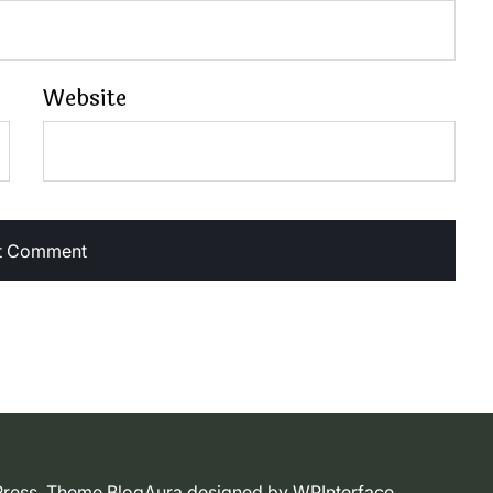
Website
dPress. Theme BlogAura designed by
WPInterface
.