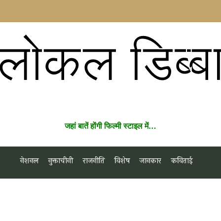
लोकल डिब्ब
जहां बातें होंगी फिल्मी स्टाइल में…
नेशनल
नुक्ताचीनी
राजनीति
विशेष
जानकार
कविताई