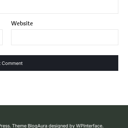
Website
dPress. Theme BlogAura designed by
WPInterface
.