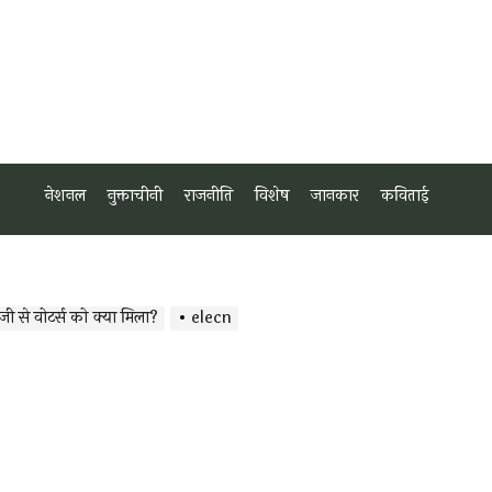
नेशनल
नुक्ताचीनी
राजनीति
विशेष
जानकार
कविताई
जी से वोटर्स को क्या मिला?
elecn