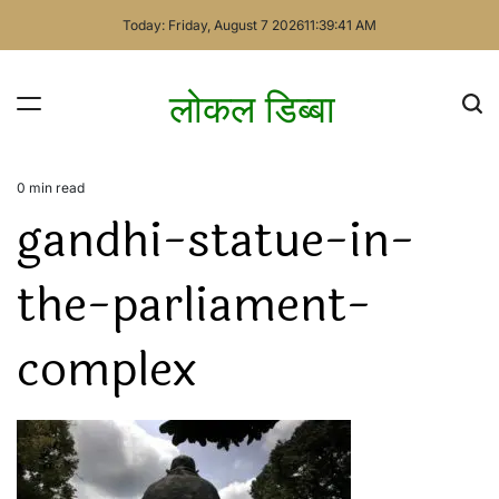
Skip
Today: Friday, August 7 2026
11
:
39
:
41
AM
to
content
लोकल डिब्बा
0 min read
Estimated
gandhi-statue-in-
read
time
the-parliament-
complex