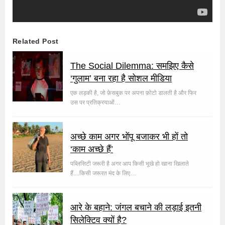
Related Post
The Social Dilemma: समझिए कैसे
‘गुलाम’ बना रहा है सोशल मीडिया
एक लड़की है, जो फ़ेसबुक पर अपना फ़ोटो डालती है और फिर
उस पर प्रतिक्रयाओं…
अच्छे काम अगर भोंपू बजाकर भी हों तो
‘काम अच्छे हैं’
पब्लिसिटी जरूरी है अगर आप किसी भूखे हो खाना खिलाते
हैं....किसी जरूरत मंद के लिए…
आरे के बहाने: जंगल बचाने की लड़ाई इतनी
सिलेक्टिव क्यों है?