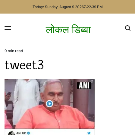
Skip
Today: Sunday, August 9 2026
7
:
22
:
39
PM
to
content
लोकल डिब्बा
0 min read
Estimated
tweet3
read
time