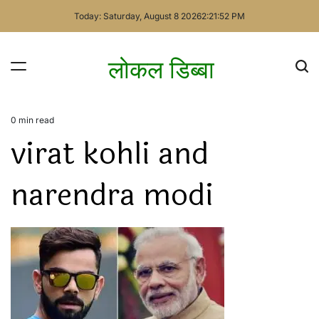
Skip
Today: Saturday, August 8 2026
2
:
21
:
52
PM
to
content
लोकल डिब्बा
0 min read
Estimated
virat kohli and
read
time
narendra modi