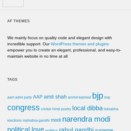
AF THEMES
We mainly focus on quality code and elegant design with
incredible support. Our
WordPress themes and plugins
empower you to create an elegant, professional, and easy-to-
maintain website in no time at all.
TAGS
bjp
amit shah
AAP
arvind kejriwal
aam admi party
bsp
congress
local dibba
cricket
loksabha
hindi poetry
narendra modi
modi
elections
mahatma gandhi
political love
rahul gandhi
supreme
politics