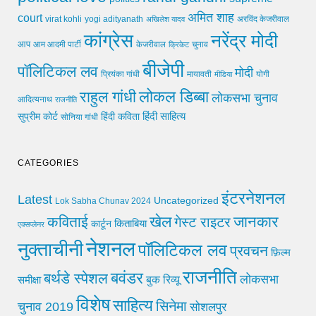
अमित शाह
court
virat kohli
yogi adityanath
अखिलेश यादव
अरविंद केजरीवाल
कांग्रेस
नरेंद्र मोदी
आप
आम आदमी पार्टी
चुनाव
केजरीवाल
क्रिकेट
बीजेपी
पॉलिटिकल लव
मोदी
मायावती
प्रियंका गांधी
मीडिया
योगी
लोकल डिब्बा
राहुल गांधी
लोकसभा चुनाव
आदित्यनाथ
राजनीति
हिंदी साहित्य
सुप्रीम कोर्ट
हिंदी कविता
सोनिया गांधी
CATEGORIES
इंटरनेशनल
Latest
Uncategorized
Lok Sabha Chunav 2024
खेल
जानकार
कविताई
गेस्ट राइटर
किताबिया
कार्टून
एक्सप्लेनर
नेशनल
नुक्ताचीनी
पॉलिटिकल लव
प्रवचन
फ़िल्म
राजनीति
बवंडर
बर्थडे स्पेशल
लोकसभा
समीक्षा
बुक रिव्यू
विशेष
साहित्य
सिनेमा
चुनाव 2019
सोशलपुर