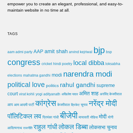
empower you to create an elegant, professional, and easy-to-
maintain website in no time at all.
TAGS
bjp
amit shah
AAP
arvind kejriwal
aam admi party
bsp
congress
local dibba
cricket
loksabha
hindi poetry
narendra modi
modi
elections
mahatma gandhi
political love
rahul gandhi
supreme
politics
अमित शाह
court
virat kohli
yogi adityanath
अखिलेश यादव
अरविंद केजरीवाल
कांग्रेस
नरेंद्र मोदी
आप
आम आदमी पार्टी
चुनाव
केजरीवाल
क्रिकेट
बीजेपी
पॉलिटिकल लव
मोदी
मायावती
प्रियंका गांधी
मीडिया
योगी
लोकल डिब्बा
राहुल गांधी
लोकसभा चुनाव
आदित्यनाथ
राजनीति