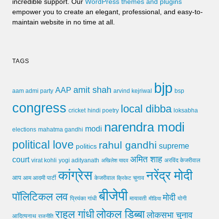
incredible support. Our
WordPress themes and plugins
empower you to create an elegant, professional, and easy-to-
maintain website in no time at all.
TAGS
bjp
amit shah
AAP
arvind kejriwal
aam admi party
bsp
congress
local dibba
cricket
loksabha
hindi poetry
narendra modi
modi
elections
mahatma gandhi
political love
rahul gandhi
supreme
politics
अमित शाह
court
virat kohli
yogi adityanath
अखिलेश यादव
अरविंद केजरीवाल
कांग्रेस
नरेंद्र मोदी
आप
आम आदमी पार्टी
चुनाव
केजरीवाल
क्रिकेट
बीजेपी
पॉलिटिकल लव
मोदी
मायावती
प्रियंका गांधी
मीडिया
योगी
लोकल डिब्बा
राहुल गांधी
लोकसभा चुनाव
आदित्यनाथ
राजनीति