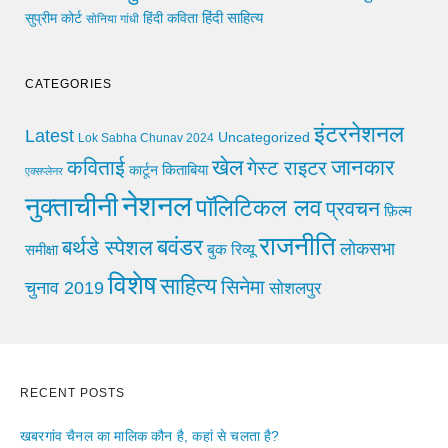
हिंदी साहित्य
सुप्रीम कोर्ट
हिंदी कविता
सोनिया गांधी
CATEGORIES
इंटरनेशनल
Latest
Uncategorized
Lok Sabha Chunav 2024
खेल
जानकार
कविताई
गेस्ट राइटर
किताबिया
कार्टून
एक्सप्लेनर
नेशनल
नुक्ताचीनी
पॉलिटिकल लव
प्रवचन
फ़िल्म
राजनीति
बवंडर
बर्थडे स्पेशल
लोकसभा
समीक्षा
बुक रिव्यू
विशेष
साहित्य
सिनेमा
चुनाव 2019
सोशलपुर
RECENT POSTS
खबरगांव चैनल का मालिक कौन है, कहां से चलता है?