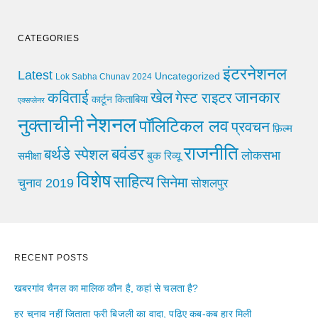
CATEGORIES
इंटरनेशनल
Latest
Uncategorized
Lok Sabha Chunav 2024
खेल
जानकार
कविताई
गेस्ट राइटर
किताबिया
कार्टून
एक्सप्लेनर
नेशनल
नुक्ताचीनी
पॉलिटिकल लव
प्रवचन
फ़िल्म
राजनीति
बवंडर
बर्थडे स्पेशल
लोकसभा
समीक्षा
बुक रिव्यू
विशेष
साहित्य
सिनेमा
चुनाव 2019
सोशलपुर
RECENT POSTS
खबरगांव चैनल का मालिक कौन है, कहां से चलता है?
हर चुनाव नहीं जिताता फ्री बिजली का वादा, पढ़िए कब-कब हार मिली