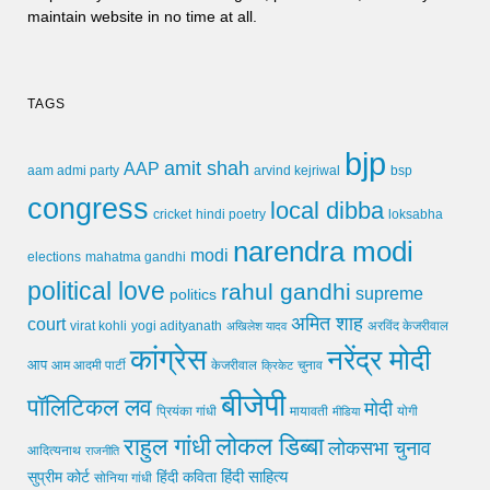
maintain website in no time at all.
TAGS
bjp
amit shah
AAP
arvind kejriwal
aam admi party
bsp
congress
local dibba
cricket
loksabha
hindi poetry
narendra modi
modi
elections
mahatma gandhi
political love
rahul gandhi
supreme
politics
अमित शाह
court
virat kohli
yogi adityanath
अखिलेश यादव
अरविंद केजरीवाल
कांग्रेस
नरेंद्र मोदी
आप
आम आदमी पार्टी
चुनाव
केजरीवाल
क्रिकेट
बीजेपी
पॉलिटिकल लव
मोदी
मायावती
प्रियंका गांधी
मीडिया
योगी
लोकल डिब्बा
राहुल गांधी
लोकसभा चुनाव
आदित्यनाथ
राजनीति
हिंदी साहित्य
सुप्रीम कोर्ट
हिंदी कविता
सोनिया गांधी