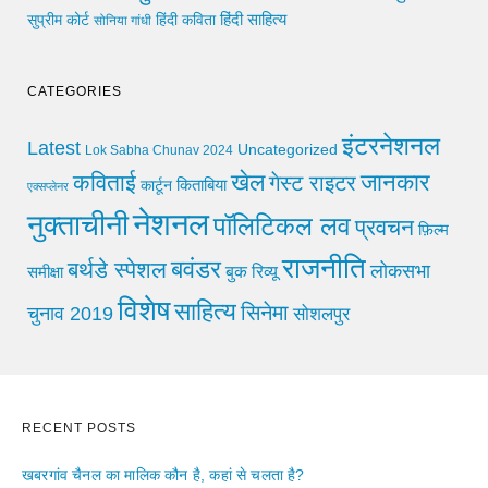
हिंदी साहित्य
सुप्रीम कोर्ट
हिंदी कविता
सोनिया गांधी
CATEGORIES
इंटरनेशनल
Latest
Uncategorized
Lok Sabha Chunav 2024
खेल
जानकार
कविताई
गेस्ट राइटर
किताबिया
कार्टून
एक्सप्लेनर
नेशनल
नुक्ताचीनी
पॉलिटिकल लव
प्रवचन
फ़िल्म
राजनीति
बवंडर
बर्थडे स्पेशल
लोकसभा
समीक्षा
बुक रिव्यू
विशेष
साहित्य
सिनेमा
चुनाव 2019
सोशलपुर
RECENT POSTS
खबरगांव चैनल का मालिक कौन है, कहां से चलता है?