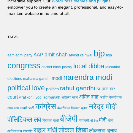
incredible support. Our
WordPress themes and plugins
empower you to create an elegant, professional, and easy-to-
maintain website in no time at all.
TAGS
bjp
amit shah
AAP
arvind kejriwal
aam admi party
bsp
congress
local dibba
cricket
loksabha
hindi poetry
narendra modi
modi
elections
mahatma gandhi
political love
rahul gandhi
supreme
politics
अमित शाह
court
virat kohli
yogi adityanath
अखिलेश यादव
अरविंद केजरीवाल
कांग्रेस
नरेंद्र मोदी
आप
आम आदमी पार्टी
चुनाव
केजरीवाल
क्रिकेट
बीजेपी
पॉलिटिकल लव
मोदी
मायावती
प्रियंका गांधी
मीडिया
योगी
लोकल डिब्बा
राहुल गांधी
लोकसभा चुनाव
आदित्यनाथ
राजनीति