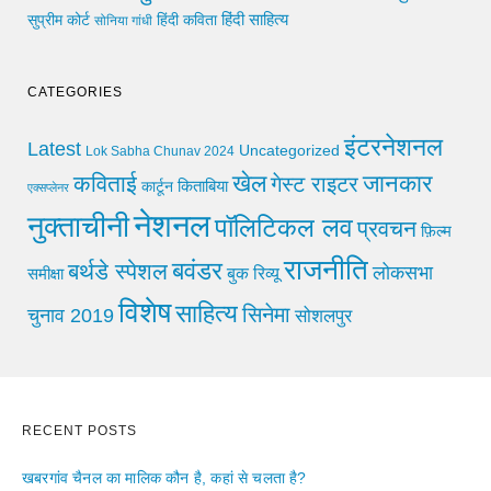
हिंदी साहित्य
सुप्रीम कोर्ट
हिंदी कविता
सोनिया गांधी
CATEGORIES
इंटरनेशनल
Latest
Uncategorized
Lok Sabha Chunav 2024
खेल
जानकार
कविताई
गेस्ट राइटर
किताबिया
कार्टून
एक्सप्लेनर
नेशनल
नुक्ताचीनी
पॉलिटिकल लव
प्रवचन
फ़िल्म
राजनीति
बवंडर
बर्थडे स्पेशल
लोकसभा
समीक्षा
बुक रिव्यू
विशेष
साहित्य
सिनेमा
चुनाव 2019
सोशलपुर
RECENT POSTS
खबरगांव चैनल का मालिक कौन है, कहां से चलता है?