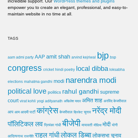
incredible support. Our
WordPress themes and plugins
empower you to create an elegant, professional, and easy-to-
maintain website in no time at all.
TAGS
bjp
amit shah
AAP
arvind kejriwal
aam admi party
bsp
congress
local dibba
cricket
loksabha
hindi poetry
narendra modi
modi
elections
mahatma gandhi
political love
rahul gandhi
supreme
politics
अमित शाह
court
virat kohli
yogi adityanath
अखिलेश यादव
अरविंद केजरीवाल
कांग्रेस
नरेंद्र मोदी
आप
आम आदमी पार्टी
चुनाव
केजरीवाल
क्रिकेट
बीजेपी
पॉलिटिकल लव
मोदी
मायावती
प्रियंका गांधी
मीडिया
योगी
लोकल डिब्बा
राहुल गांधी
लोकसभा चुनाव
आदित्यनाथ
राजनीति