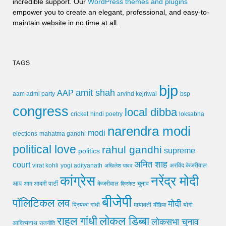
incredible support. Our
WordPress themes and plugins
empower you to create an elegant, professional, and easy-to-
maintain website in no time at all.
TAGS
bjp
amit shah
AAP
arvind kejriwal
aam admi party
bsp
congress
local dibba
cricket
loksabha
hindi poetry
narendra modi
modi
elections
mahatma gandhi
political love
rahul gandhi
supreme
politics
अमित शाह
court
virat kohli
yogi adityanath
अखिलेश यादव
अरविंद केजरीवाल
कांग्रेस
नरेंद्र मोदी
आप
आम आदमी पार्टी
चुनाव
केजरीवाल
क्रिकेट
बीजेपी
पॉलिटिकल लव
मोदी
मायावती
प्रियंका गांधी
मीडिया
योगी
लोकल डिब्बा
राहुल गांधी
लोकसभा चुनाव
आदित्यनाथ
राजनीति