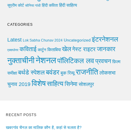
हिंदी साहित्य
सुप्रीम कोर्ट
हिंदी कविता
सोनिया गांधी
CATEGORIES
इंटरनेशनल
Latest
Uncategorized
Lok Sabha Chunav 2024
खेल
जानकार
कविताई
गेस्ट राइटर
किताबिया
कार्टून
एक्सप्लेनर
नेशनल
नुक्ताचीनी
पॉलिटिकल लव
प्रवचन
फ़िल्म
राजनीति
बवंडर
बर्थडे स्पेशल
लोकसभा
समीक्षा
बुक रिव्यू
विशेष
साहित्य
सिनेमा
चुनाव 2019
सोशलपुर
RECENT POSTS
खबरगांव चैनल का मालिक कौन है, कहां से चलता है?