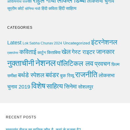
लोकल डिब्बा
राहुल गांधी
लोकसभा चुनाव
आदित्यनाथ
राजनीति
हिंदी साहित्य
सुप्रीम कोर्ट
हिंदी कविता
सोनिया गांधी
CATEGORIES
इंटरनेशनल
Latest
Uncategorized
Lok Sabha Chunav 2024
खेल
जानकार
कविताई
गेस्ट राइटर
किताबिया
कार्टून
एक्सप्लेनर
नेशनल
नुक्ताचीनी
पॉलिटिकल लव
प्रवचन
फ़िल्म
राजनीति
बवंडर
बर्थडे स्पेशल
लोकसभा
समीक्षा
बुक रिव्यू
विशेष
साहित्य
सिनेमा
चुनाव 2019
सोशलपुर
RECENT POSTS
खबरगांव चैनल का मालिक कौन है, कहां से चलता है?