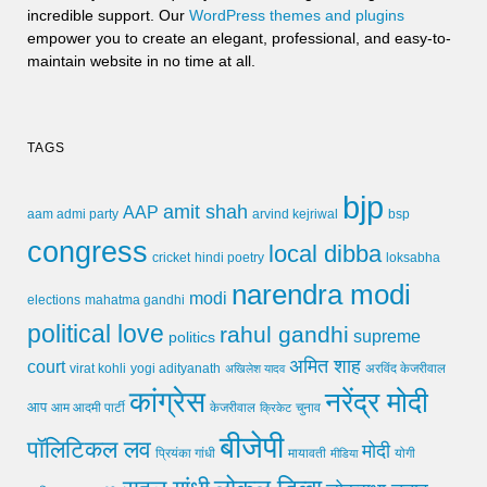
incredible support. Our
WordPress themes and plugins
empower you to create an elegant, professional, and easy-to-
maintain website in no time at all.
TAGS
bjp
amit shah
AAP
arvind kejriwal
aam admi party
bsp
congress
local dibba
cricket
loksabha
hindi poetry
narendra modi
modi
elections
mahatma gandhi
political love
rahul gandhi
supreme
politics
अमित शाह
court
virat kohli
yogi adityanath
अखिलेश यादव
अरविंद केजरीवाल
कांग्रेस
नरेंद्र मोदी
आप
आम आदमी पार्टी
चुनाव
केजरीवाल
क्रिकेट
बीजेपी
पॉलिटिकल लव
मोदी
मायावती
प्रियंका गांधी
मीडिया
योगी