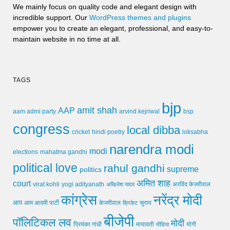
We mainly focus on quality code and elegant design with
incredible support. Our
WordPress themes and plugins
empower you to create an elegant, professional, and easy-to-
maintain website in no time at all.
TAGS
bjp
amit shah
AAP
arvind kejriwal
aam admi party
bsp
congress
local dibba
cricket
loksabha
hindi poetry
narendra modi
modi
elections
mahatma gandhi
political love
rahul gandhi
supreme
politics
अमित शाह
court
virat kohli
yogi adityanath
अखिलेश यादव
अरविंद केजरीवाल
कांग्रेस
नरेंद्र मोदी
आप
आम आदमी पार्टी
चुनाव
केजरीवाल
क्रिकेट
बीजेपी
पॉलिटिकल लव
मोदी
मायावती
प्रियंका गांधी
मीडिया
योगी