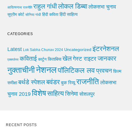
लोकल डिब्बा
राहुल गांधी
लोकसभा चुनाव
आदित्यनाथ
राजनीति
हिंदी साहित्य
सुप्रीम कोर्ट
हिंदी कविता
सोनिया गांधी
CATEGORIES
इंटरनेशनल
Latest
Uncategorized
Lok Sabha Chunav 2024
खेल
जानकार
कविताई
गेस्ट राइटर
किताबिया
कार्टून
एक्सप्लेनर
नेशनल
नुक्ताचीनी
पॉलिटिकल लव
प्रवचन
फ़िल्म
राजनीति
बवंडर
बर्थडे स्पेशल
लोकसभा
समीक्षा
बुक रिव्यू
विशेष
साहित्य
सिनेमा
चुनाव 2019
सोशलपुर
RECENT POSTS