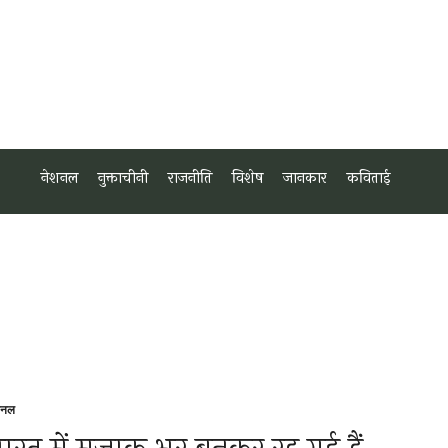
नेशनल
नुक्ताचीनी
राजनीति
विशेष
जानकार
कविताई
शनल
sted