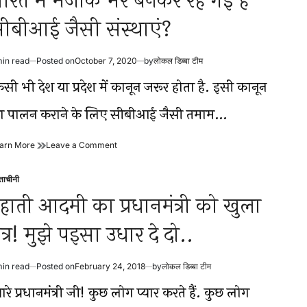
ारत में मजाक भर बनकर रह गई हैं
ीबीआई जैसी संस्थाएं?
min read
Posted on
October 7, 2020
by
लोकल डिब्बा टीम
timated
ad
सी भी देश या प्रदेश में कानून जरूर होता है. इसी कानून
me
ा पालन कराने के लिए सीबीआई जैसी तमाम…
भारत
on
arn More
Leave a Comment
में
भारत
मजाक
में
्ताचीनी
भर
मजाक
sted
बनकर
भर
ेहाती आदमी का प्रधानमंत्री को खुला
रह
बनकर
गई
रह
त्र! मुझे पइसा उधार दे दो..
हैं
गई
सीबीआई
हैं
जैसी
सीबीआई
min read
Posted on
February 24, 2018
by
लोकल डिब्बा टीम
संस्थाएं?
जैसी
timated
संस्थाएं?
ad
यारे प्रधानमंत्री जी! कुछ लोग प्यार करते हैं. कुछ लोग
me