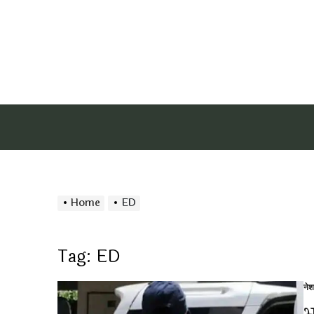
Home
ED
Tag:
ED
ने
Po
in