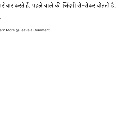
ारोबार करते हैं. पहले वाले की जिंदगी रो-रोकर बीतती है.
…
देहाती
on
arn More
Leave a Comment
आदमी
देहाती
का
आदमी
प्रधानमंत्री
का
को
प्रधानमंत्री
खुला
को
पत्र!
खुला
मुझे
पत्र!
पइसा
मुझे
उधार
पइसा
दे
उधार
दो..
दे
दो..