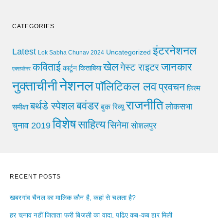
CATEGORIES
इंटरनेशनल
Latest
Uncategorized
Lok Sabha Chunav 2024
खेल
जानकार
कविताई
गेस्ट राइटर
किताबिया
कार्टून
एक्सप्लेनर
नेशनल
नुक्ताचीनी
पॉलिटिकल लव
प्रवचन
फ़िल्म
राजनीति
बवंडर
बर्थडे स्पेशल
लोकसभा
समीक्षा
बुक रिव्यू
विशेष
साहित्य
सिनेमा
चुनाव 2019
सोशलपुर
RECENT POSTS
खबरगांव चैनल का मालिक कौन है, कहां से चलता है?
हर चुनाव नहीं जिताता फ्री बिजली का वादा, पढ़िए कब-कब हार मिली