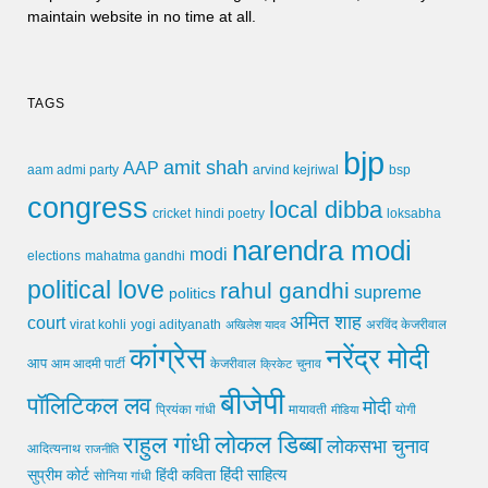
maintain website in no time at all.
TAGS
bjp
amit shah
AAP
arvind kejriwal
aam admi party
bsp
congress
local dibba
cricket
loksabha
hindi poetry
narendra modi
modi
elections
mahatma gandhi
political love
rahul gandhi
supreme
politics
अमित शाह
court
virat kohli
yogi adityanath
अखिलेश यादव
अरविंद केजरीवाल
कांग्रेस
नरेंद्र मोदी
आप
आम आदमी पार्टी
चुनाव
केजरीवाल
क्रिकेट
बीजेपी
पॉलिटिकल लव
मोदी
मायावती
प्रियंका गांधी
मीडिया
योगी
लोकल डिब्बा
राहुल गांधी
लोकसभा चुनाव
आदित्यनाथ
राजनीति
हिंदी साहित्य
सुप्रीम कोर्ट
हिंदी कविता
सोनिया गांधी