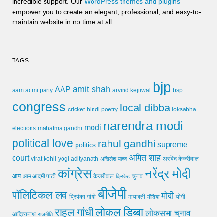
incredible support. Our
WordPress themes and plugins
empower you to create an elegant, professional, and easy-to-
maintain website in no time at all.
TAGS
bjp
amit shah
AAP
arvind kejriwal
aam admi party
bsp
congress
local dibba
cricket
loksabha
hindi poetry
narendra modi
modi
elections
mahatma gandhi
political love
rahul gandhi
supreme
politics
अमित शाह
court
virat kohli
yogi adityanath
अखिलेश यादव
अरविंद केजरीवाल
कांग्रेस
नरेंद्र मोदी
आप
आम आदमी पार्टी
चुनाव
केजरीवाल
क्रिकेट
बीजेपी
पॉलिटिकल लव
मोदी
मायावती
प्रियंका गांधी
मीडिया
योगी
लोकल डिब्बा
राहुल गांधी
लोकसभा चुनाव
आदित्यनाथ
राजनीति