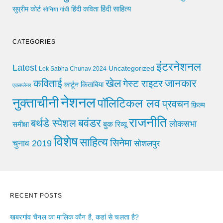
हिंदी साहित्य
सुप्रीम कोर्ट
हिंदी कविता
सोनिया गांधी
CATEGORIES
इंटरनेशनल
Latest
Uncategorized
Lok Sabha Chunav 2024
खेल
जानकार
कविताई
गेस्ट राइटर
किताबिया
कार्टून
एक्सप्लेनर
नेशनल
नुक्ताचीनी
पॉलिटिकल लव
प्रवचन
फ़िल्म
राजनीति
बवंडर
बर्थडे स्पेशल
लोकसभा
समीक्षा
बुक रिव्यू
विशेष
साहित्य
सिनेमा
चुनाव 2019
सोशलपुर
RECENT POSTS
खबरगांव चैनल का मालिक कौन है, कहां से चलता है?