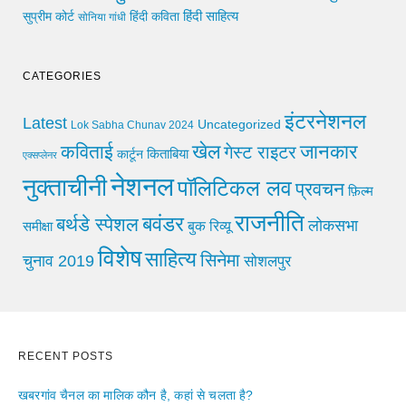
हिंदी साहित्य
सुप्रीम कोर्ट
हिंदी कविता
सोनिया गांधी
CATEGORIES
इंटरनेशनल
Latest
Uncategorized
Lok Sabha Chunav 2024
खेल
जानकार
कविताई
गेस्ट राइटर
किताबिया
कार्टून
एक्सप्लेनर
नेशनल
नुक्ताचीनी
पॉलिटिकल लव
प्रवचन
फ़िल्म
राजनीति
बवंडर
बर्थडे स्पेशल
लोकसभा
समीक्षा
बुक रिव्यू
विशेष
साहित्य
सिनेमा
चुनाव 2019
सोशलपुर
RECENT POSTS
खबरगांव चैनल का मालिक कौन है, कहां से चलता है?