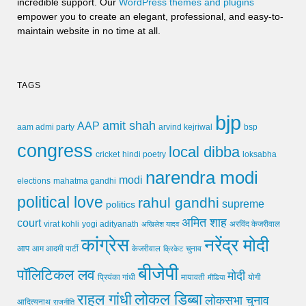
incredible support. Our
WordPress themes and plugins
empower you to create an elegant, professional, and easy-to-
maintain website in no time at all.
TAGS
bjp
amit shah
AAP
arvind kejriwal
aam admi party
bsp
congress
local dibba
cricket
loksabha
hindi poetry
narendra modi
modi
elections
mahatma gandhi
political love
rahul gandhi
supreme
politics
अमित शाह
court
virat kohli
yogi adityanath
अखिलेश यादव
अरविंद केजरीवाल
कांग्रेस
नरेंद्र मोदी
आप
आम आदमी पार्टी
चुनाव
केजरीवाल
क्रिकेट
बीजेपी
पॉलिटिकल लव
मोदी
मायावती
प्रियंका गांधी
मीडिया
योगी
लोकल डिब्बा
राहुल गांधी
लोकसभा चुनाव
आदित्यनाथ
राजनीति