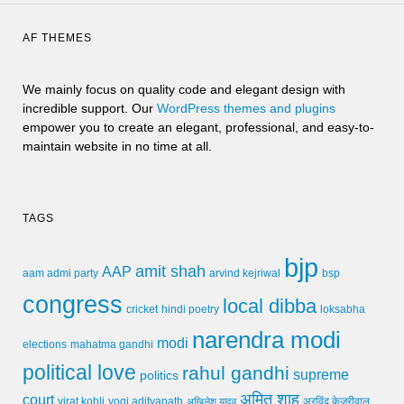
AF THEMES
We mainly focus on quality code and elegant design with
incredible support. Our
WordPress themes and plugins
empower you to create an elegant, professional, and easy-to-
maintain website in no time at all.
TAGS
bjp
amit shah
AAP
arvind kejriwal
aam admi party
bsp
congress
local dibba
cricket
loksabha
hindi poetry
narendra modi
modi
elections
mahatma gandhi
political love
rahul gandhi
supreme
politics
अमित शाह
court
virat kohli
yogi adityanath
अखिलेश यादव
अरविंद केजरीवाल