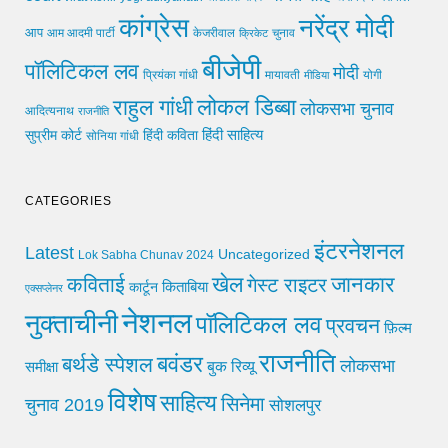
कांग्रेस
नरेंद्र मोदी
आप
आम आदमी पार्टी
चुनाव
केजरीवाल
क्रिकेट
बीजेपी
पॉलिटिकल लव
मोदी
मायावती
प्रियंका गांधी
मीडिया
योगी
लोकल डिब्बा
राहुल गांधी
लोकसभा चुनाव
आदित्यनाथ
राजनीति
हिंदी साहित्य
सुप्रीम कोर्ट
हिंदी कविता
सोनिया गांधी
CATEGORIES
इंटरनेशनल
Latest
Uncategorized
Lok Sabha Chunav 2024
खेल
जानकार
कविताई
गेस्ट राइटर
किताबिया
कार्टून
एक्सप्लेनर
नेशनल
नुक्ताचीनी
पॉलिटिकल लव
प्रवचन
फ़िल्म
राजनीति
बवंडर
बर्थडे स्पेशल
लोकसभा
समीक्षा
बुक रिव्यू
विशेष
साहित्य
सिनेमा
चुनाव 2019
सोशलपुर