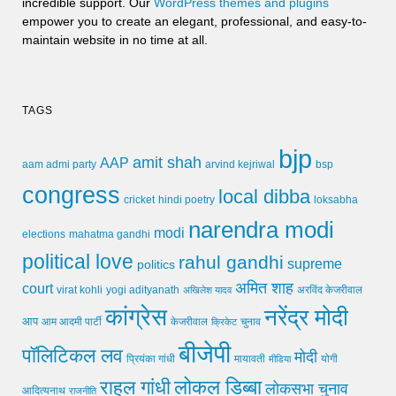
incredible support. Our
WordPress themes and plugins
empower you to create an elegant, professional, and easy-to-
maintain website in no time at all.
TAGS
bjp
amit shah
AAP
arvind kejriwal
aam admi party
bsp
congress
local dibba
cricket
loksabha
hindi poetry
narendra modi
modi
elections
mahatma gandhi
political love
rahul gandhi
supreme
politics
अमित शाह
court
virat kohli
yogi adityanath
अखिलेश यादव
अरविंद केजरीवाल
कांग्रेस
नरेंद्र मोदी
आप
आम आदमी पार्टी
चुनाव
केजरीवाल
क्रिकेट
बीजेपी
पॉलिटिकल लव
मोदी
मायावती
प्रियंका गांधी
मीडिया
योगी
लोकल डिब्बा
राहुल गांधी
लोकसभा चुनाव
आदित्यनाथ
राजनीति