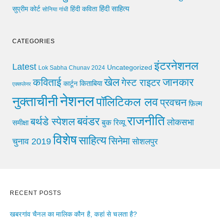
हिंदी साहित्य
सुप्रीम कोर्ट
हिंदी कविता
सोनिया गांधी
CATEGORIES
इंटरनेशनल
Latest
Uncategorized
Lok Sabha Chunav 2024
खेल
जानकार
कविताई
गेस्ट राइटर
किताबिया
कार्टून
एक्सप्लेनर
नेशनल
नुक्ताचीनी
पॉलिटिकल लव
प्रवचन
फ़िल्म
राजनीति
बवंडर
बर्थडे स्पेशल
लोकसभा
समीक्षा
बुक रिव्यू
विशेष
साहित्य
सिनेमा
चुनाव 2019
सोशलपुर
RECENT POSTS
खबरगांव चैनल का मालिक कौन है, कहां से चलता है?