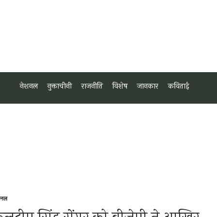
नेशनल
नुक्ताचीनी
राजनीति
विशेष
जानकार
कविताई
शनल
sted