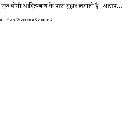
े एक योगी आदित्यनाथ के पास गुहार लगाती है। आरोप…
उन्नाव
on
arn More
Leave a Comment
रेप
उन्नाव
केस
रेप
बताता
केस
है
बताता
कि
है
कानून
कि
सबके
कानून
लिए
सबके
एकसमान
लिए
नहीं
एकसमान
होता
नहीं
होता