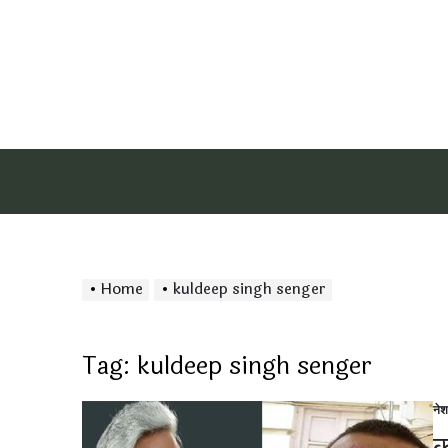
Home
kuldeep singh senger
Tag:
kuldeep singh senger
ने
Po
in