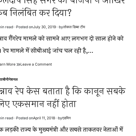
ुलदीप सिंह सेंगर को बीजेपी ने आखिर
ब निलंबित कर दिया?
min read
Posted on
July 30, 2019
by
लोकल डिब्बा टीम
timated
ad
न्नाव गैंगरेप मामले को सामने आए लगभग दो साल होने को
me
ैं। रेप मामले में सीबीआई जांच चल रही है,…
कुलदीप
on
arn More
Leave a Comment
सिंह
कुलदीप
सेंगर
सिंह
्ताचीनी
नेशनल
को
सेंगर
sted
बीजेपी
को
न्नाव रेप केस बताता है कि कानून सबके
ने
बीजेपी
आखिर
ने
िए एकसमान नहीं होता
कब
आखिर
निलंबित
कब
कर
निलंबित
min read
Posted on
April 11, 2018
by
एडमिन
दिया?
कर
timated
दिया?
ad
क लड़की राज्य के मुख्यमंत्री और सबसे ताकतवर नेताओं में
me