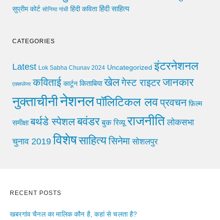
हिंदी साहित्य
सुप्रीम कोर्ट
हिंदी कविता
सोनिया गांधी
CATEGORIES
इंटरनेशनल
Latest
Uncategorized
Lok Sabha Chunav 2024
खेल
जानकार
कविताई
गेस्ट राइटर
किताबिया
कार्टून
एक्सप्लेनर
नेशनल
नुक्ताचीनी
पॉलिटिकल लव
प्रवचन
फ़िल्म
राजनीति
बवंडर
बर्थडे स्पेशल
लोकसभा
समीक्षा
बुक रिव्यू
विशेष
साहित्य
सिनेमा
चुनाव 2019
सोशलपुर
RECENT POSTS
खबरगांव चैनल का मालिक कौन है, कहां से चलता है?