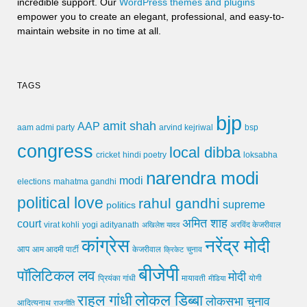
incredible support. Our
WordPress themes and plugins
empower you to create an elegant, professional, and easy-to-
maintain website in no time at all.
TAGS
bjp
amit shah
AAP
arvind kejriwal
aam admi party
bsp
congress
local dibba
cricket
loksabha
hindi poetry
narendra modi
modi
elections
mahatma gandhi
political love
rahul gandhi
supreme
politics
अमित शाह
court
virat kohli
yogi adityanath
अखिलेश यादव
अरविंद केजरीवाल
कांग्रेस
नरेंद्र मोदी
आप
आम आदमी पार्टी
चुनाव
केजरीवाल
क्रिकेट
बीजेपी
पॉलिटिकल लव
मोदी
मायावती
प्रियंका गांधी
मीडिया
योगी
लोकल डिब्बा
राहुल गांधी
लोकसभा चुनाव
आदित्यनाथ
राजनीति