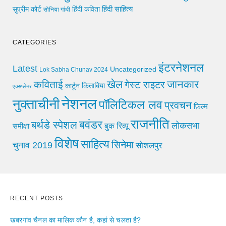
हिंदी साहित्य
सुप्रीम कोर्ट
हिंदी कविता
सोनिया गांधी
CATEGORIES
इंटरनेशनल
Latest
Uncategorized
Lok Sabha Chunav 2024
खेल
जानकार
कविताई
गेस्ट राइटर
किताबिया
कार्टून
एक्सप्लेनर
नेशनल
नुक्ताचीनी
पॉलिटिकल लव
प्रवचन
फ़िल्म
राजनीति
बवंडर
बर्थडे स्पेशल
लोकसभा
समीक्षा
बुक रिव्यू
विशेष
साहित्य
सिनेमा
चुनाव 2019
सोशलपुर
RECENT POSTS
खबरगांव चैनल का मालिक कौन है, कहां से चलता है?