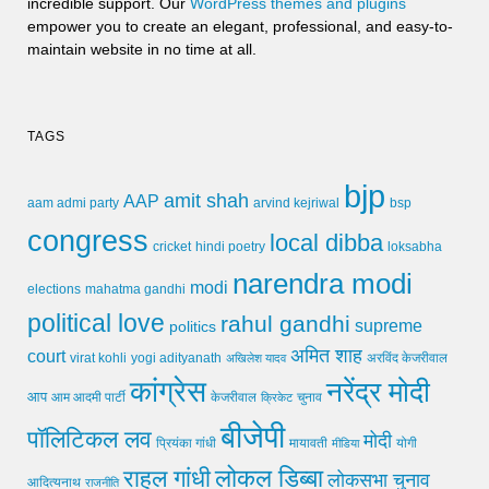
incredible support. Our
WordPress themes and plugins
empower you to create an elegant, professional, and easy-to-
maintain website in no time at all.
TAGS
bjp
amit shah
AAP
arvind kejriwal
aam admi party
bsp
congress
local dibba
cricket
loksabha
hindi poetry
narendra modi
modi
elections
mahatma gandhi
political love
rahul gandhi
supreme
politics
अमित शाह
court
virat kohli
yogi adityanath
अखिलेश यादव
अरविंद केजरीवाल
कांग्रेस
नरेंद्र मोदी
आप
आम आदमी पार्टी
चुनाव
केजरीवाल
क्रिकेट
बीजेपी
पॉलिटिकल लव
मोदी
मायावती
प्रियंका गांधी
मीडिया
योगी
लोकल डिब्बा
राहुल गांधी
लोकसभा चुनाव
आदित्यनाथ
राजनीति