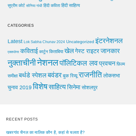
हिंदी साहित्य
सुप्रीम कोर्ट
हिंदी कविता
सोनिया गांधी
CATEGORIES
इंटरनेशनल
Latest
Uncategorized
Lok Sabha Chunav 2024
खेल
जानकार
कविताई
गेस्ट राइटर
किताबिया
कार्टून
एक्सप्लेनर
नेशनल
नुक्ताचीनी
पॉलिटिकल लव
प्रवचन
फ़िल्म
राजनीति
बवंडर
बर्थडे स्पेशल
लोकसभा
समीक्षा
बुक रिव्यू
विशेष
साहित्य
सिनेमा
चुनाव 2019
सोशलपुर
RECENT POSTS
खबरगांव चैनल का मालिक कौन है, कहां से चलता है?