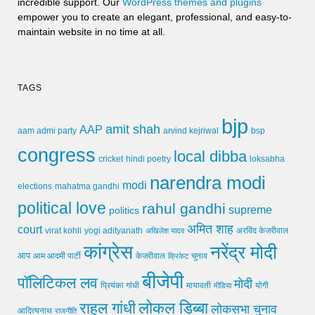
incredible support. Our
WordPress themes and plugins
empower you to create an elegant, professional, and easy-to-
maintain website in no time at all.
TAGS
bjp
amit shah
AAP
arvind kejriwal
aam admi party
bsp
congress
local dibba
cricket
loksabha
hindi poetry
narendra modi
modi
elections
mahatma gandhi
political love
rahul gandhi
supreme
politics
अमित शाह
court
virat kohli
yogi adityanath
अखिलेश यादव
अरविंद केजरीवाल
कांग्रेस
नरेंद्र मोदी
आप
आम आदमी पार्टी
चुनाव
केजरीवाल
क्रिकेट
बीजेपी
पॉलिटिकल लव
मोदी
मायावती
प्रियंका गांधी
मीडिया
योगी
लोकल डिब्बा
राहुल गांधी
लोकसभा चुनाव
आदित्यनाथ
राजनीति