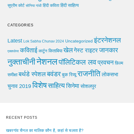
हिंदी साहित्य
सुप्रीम कोर्ट
हिंदी कविता
सोनिया गांधी
CATEGORIES
इंटरनेशनल
Latest
Uncategorized
Lok Sabha Chunav 2024
खेल
जानकार
कविताई
गेस्ट राइटर
किताबिया
कार्टून
एक्सप्लेनर
नेशनल
नुक्ताचीनी
पॉलिटिकल लव
प्रवचन
फ़िल्म
राजनीति
बवंडर
बर्थडे स्पेशल
लोकसभा
समीक्षा
बुक रिव्यू
विशेष
साहित्य
सिनेमा
चुनाव 2019
सोशलपुर
RECENT POSTS
खबरगांव चैनल का मालिक कौन है, कहां से चलता है?