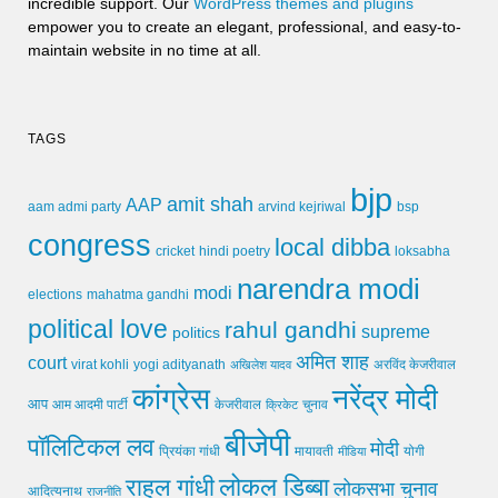
incredible support. Our
WordPress themes and plugins
empower you to create an elegant, professional, and easy-to-
maintain website in no time at all.
TAGS
bjp
amit shah
AAP
arvind kejriwal
aam admi party
bsp
congress
local dibba
cricket
loksabha
hindi poetry
narendra modi
modi
elections
mahatma gandhi
political love
rahul gandhi
supreme
politics
अमित शाह
court
virat kohli
yogi adityanath
अखिलेश यादव
अरविंद केजरीवाल
कांग्रेस
नरेंद्र मोदी
आप
आम आदमी पार्टी
चुनाव
केजरीवाल
क्रिकेट
बीजेपी
पॉलिटिकल लव
मोदी
मायावती
प्रियंका गांधी
मीडिया
योगी
लोकल डिब्बा
राहुल गांधी
लोकसभा चुनाव
आदित्यनाथ
राजनीति