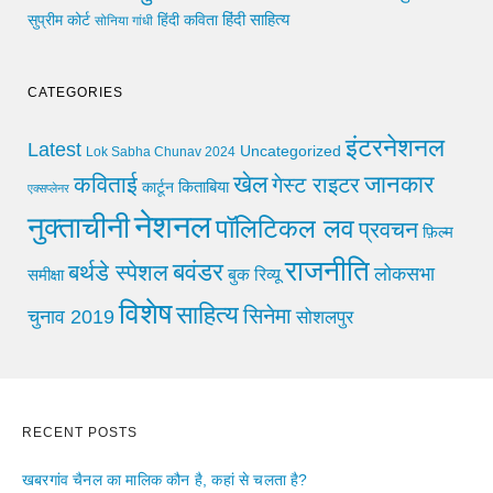
हिंदी साहित्य
सुप्रीम कोर्ट
हिंदी कविता
सोनिया गांधी
CATEGORIES
इंटरनेशनल
Latest
Uncategorized
Lok Sabha Chunav 2024
खेल
जानकार
कविताई
गेस्ट राइटर
किताबिया
कार्टून
एक्सप्लेनर
नेशनल
नुक्ताचीनी
पॉलिटिकल लव
प्रवचन
फ़िल्म
राजनीति
बवंडर
बर्थडे स्पेशल
लोकसभा
समीक्षा
बुक रिव्यू
विशेष
साहित्य
सिनेमा
चुनाव 2019
सोशलपुर
RECENT POSTS
खबरगांव चैनल का मालिक कौन है, कहां से चलता है?