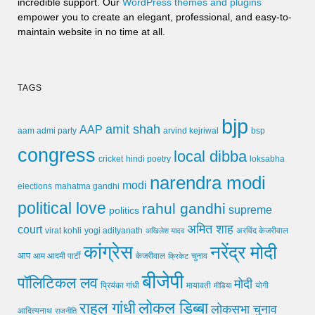
incredible support. Our
WordPress themes and plugins
empower you to create an elegant, professional, and easy-to-
maintain website in no time at all.
TAGS
bjp
amit shah
AAP
arvind kejriwal
aam admi party
bsp
congress
local dibba
cricket
loksabha
hindi poetry
narendra modi
modi
elections
mahatma gandhi
political love
rahul gandhi
supreme
politics
अमित शाह
court
virat kohli
yogi adityanath
अखिलेश यादव
अरविंद केजरीवाल
कांग्रेस
नरेंद्र मोदी
आप
आम आदमी पार्टी
चुनाव
केजरीवाल
क्रिकेट
बीजेपी
पॉलिटिकल लव
मोदी
मायावती
प्रियंका गांधी
मीडिया
योगी
लोकल डिब्बा
राहुल गांधी
लोकसभा चुनाव
आदित्यनाथ
राजनीति