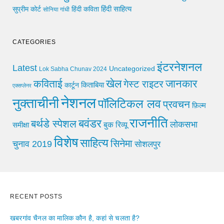
हिंदी साहित्य
सुप्रीम कोर्ट
हिंदी कविता
सोनिया गांधी
CATEGORIES
इंटरनेशनल
Latest
Uncategorized
Lok Sabha Chunav 2024
खेल
जानकार
कविताई
गेस्ट राइटर
किताबिया
कार्टून
एक्सप्लेनर
नेशनल
नुक्ताचीनी
पॉलिटिकल लव
प्रवचन
फ़िल्म
राजनीति
बवंडर
बर्थडे स्पेशल
लोकसभा
समीक्षा
बुक रिव्यू
विशेष
साहित्य
सिनेमा
चुनाव 2019
सोशलपुर
RECENT POSTS
खबरगांव चैनल का मालिक कौन है, कहां से चलता है?