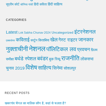
हिंदी साहित्य
सुप्रीम कोर्ट
हिंदी कविता
सोनिया गांधी
CATEGORIES
इंटरनेशनल
Latest
Uncategorized
Lok Sabha Chunav 2024
खेल
जानकार
कविताई
गेस्ट राइटर
किताबिया
कार्टून
एक्सप्लेनर
नेशनल
नुक्ताचीनी
पॉलिटिकल लव
प्रवचन
फ़िल्म
राजनीति
बवंडर
बर्थडे स्पेशल
लोकसभा
समीक्षा
बुक रिव्यू
विशेष
साहित्य
सिनेमा
चुनाव 2019
सोशलपुर
RECENT POSTS
खबरगांव चैनल का मालिक कौन है, कहां से चलता है?