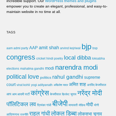
incredible support. Our
WordPress themes and plugins
empower you to create an elegant, professional, and easy-to-
maintain website in no time at all.
TAGS
bjp
amit shah
AAP
arvind kejriwal
aam admi party
bsp
congress
local dibba
cricket
loksabha
hindi poetry
narendra modi
modi
elections
mahatma gandhi
political love
rahul gandhi
supreme
politics
अमित शाह
court
virat kohli
yogi adityanath
अखिलेश यादव
अरविंद केजरीवाल
कांग्रेस
नरेंद्र मोदी
आप
आम आदमी पार्टी
चुनाव
केजरीवाल
क्रिकेट
बीजेपी
पॉलिटिकल लव
मोदी
मायावती
प्रियंका गांधी
मीडिया
योगी
लोकल डिब्बा
राहुल गांधी
लोकसभा चुनाव
आदित्यनाथ
राजनीति