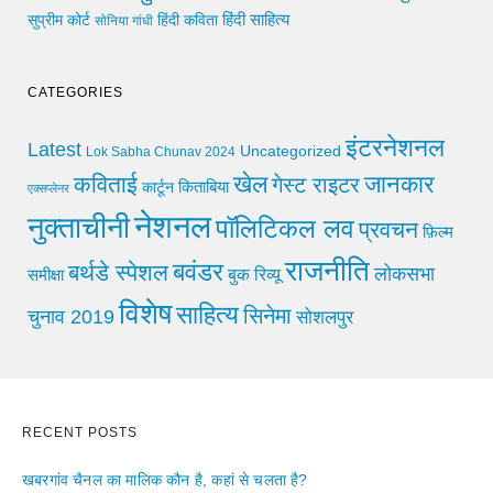
हिंदी साहित्य
सुप्रीम कोर्ट
हिंदी कविता
सोनिया गांधी
CATEGORIES
इंटरनेशनल
Latest
Uncategorized
Lok Sabha Chunav 2024
खेल
जानकार
कविताई
गेस्ट राइटर
किताबिया
कार्टून
एक्सप्लेनर
नेशनल
नुक्ताचीनी
पॉलिटिकल लव
प्रवचन
फ़िल्म
राजनीति
बवंडर
बर्थडे स्पेशल
लोकसभा
समीक्षा
बुक रिव्यू
विशेष
साहित्य
सिनेमा
चुनाव 2019
सोशलपुर
RECENT POSTS
खबरगांव चैनल का मालिक कौन है, कहां से चलता है?