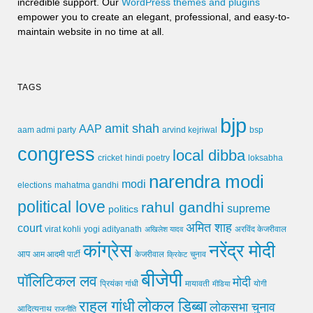
incredible support. Our
WordPress themes and plugins
empower you to create an elegant, professional, and easy-to-
maintain website in no time at all.
TAGS
bjp
amit shah
AAP
arvind kejriwal
aam admi party
bsp
congress
local dibba
cricket
loksabha
hindi poetry
narendra modi
modi
elections
mahatma gandhi
political love
rahul gandhi
supreme
politics
अमित शाह
court
virat kohli
yogi adityanath
अखिलेश यादव
अरविंद केजरीवाल
कांग्रेस
नरेंद्र मोदी
आप
आम आदमी पार्टी
चुनाव
केजरीवाल
क्रिकेट
बीजेपी
पॉलिटिकल लव
मोदी
मायावती
प्रियंका गांधी
मीडिया
योगी
लोकल डिब्बा
राहुल गांधी
लोकसभा चुनाव
आदित्यनाथ
राजनीति