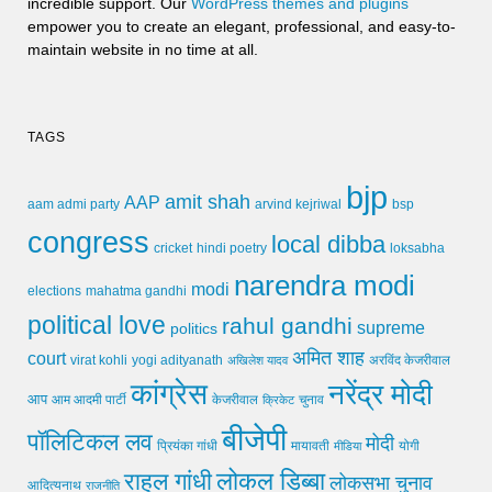
incredible support. Our
WordPress themes and plugins
empower you to create an elegant, professional, and easy-to-
maintain website in no time at all.
TAGS
bjp
amit shah
AAP
arvind kejriwal
aam admi party
bsp
congress
local dibba
cricket
loksabha
hindi poetry
narendra modi
modi
elections
mahatma gandhi
political love
rahul gandhi
supreme
politics
अमित शाह
court
virat kohli
yogi adityanath
अखिलेश यादव
अरविंद केजरीवाल
कांग्रेस
नरेंद्र मोदी
आप
आम आदमी पार्टी
चुनाव
केजरीवाल
क्रिकेट
बीजेपी
पॉलिटिकल लव
मोदी
मायावती
प्रियंका गांधी
मीडिया
योगी
लोकल डिब्बा
राहुल गांधी
लोकसभा चुनाव
आदित्यनाथ
राजनीति