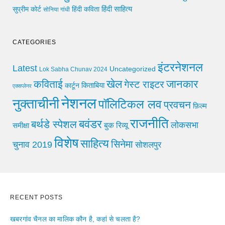
हिंदी साहित्य
सुप्रीम कोर्ट
हिंदी कविता
सोनिया गांधी
CATEGORIES
इंटरनेशनल
Latest
Uncategorized
Lok Sabha Chunav 2024
खेल
जानकार
कविताई
गेस्ट राइटर
किताबिया
कार्टून
एक्सप्लेनर
नेशनल
नुक्ताचीनी
पॉलिटिकल लव
प्रवचन
फ़िल्म
राजनीति
बवंडर
बर्थडे स्पेशल
लोकसभा
समीक्षा
बुक रिव्यू
विशेष
साहित्य
सिनेमा
चुनाव 2019
सोशलपुर
RECENT POSTS
खबरगांव चैनल का मालिक कौन है, कहां से चलता है?