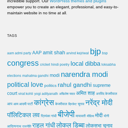
incredible support. Our
WordPress themes and plugins
empower you to create an elegant, professional, and easy-to-
maintain website in no time at all.
TAGS
bjp
amit shah
AAP
arvind kejriwal
aam admi party
bsp
congress
local dibba
cricket
loksabha
hindi poetry
narendra modi
modi
elections
mahatma gandhi
political love
rahul gandhi
supreme
politics
अमित शाह
court
virat kohli
yogi adityanath
अखिलेश यादव
अरविंद केजरीवाल
कांग्रेस
नरेंद्र मोदी
आप
आम आदमी पार्टी
चुनाव
केजरीवाल
क्रिकेट
बीजेपी
पॉलिटिकल लव
मोदी
मायावती
प्रियंका गांधी
मीडिया
योगी
लोकल डिब्बा
राहुल गांधी
लोकसभा चुनाव
आदित्यनाथ
राजनीति