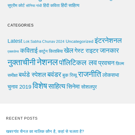
हिंदी साहित्य
सुप्रीम कोर्ट
हिंदी कविता
सोनिया गांधी
CATEGORIES
इंटरनेशनल
Latest
Uncategorized
Lok Sabha Chunav 2024
खेल
जानकार
कविताई
गेस्ट राइटर
किताबिया
कार्टून
एक्सप्लेनर
नेशनल
नुक्ताचीनी
पॉलिटिकल लव
प्रवचन
फ़िल्म
राजनीति
बवंडर
बर्थडे स्पेशल
लोकसभा
समीक्षा
बुक रिव्यू
विशेष
साहित्य
सिनेमा
चुनाव 2019
सोशलपुर
RECENT POSTS
खबरगांव चैनल का मालिक कौन है, कहां से चलता है?