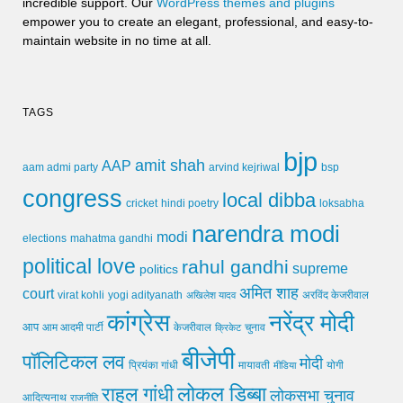
incredible support. Our
WordPress themes and plugins
empower you to create an elegant, professional, and easy-to-
maintain website in no time at all.
TAGS
bjp
amit shah
AAP
arvind kejriwal
aam admi party
bsp
congress
local dibba
cricket
loksabha
hindi poetry
narendra modi
modi
elections
mahatma gandhi
political love
rahul gandhi
supreme
politics
अमित शाह
court
virat kohli
yogi adityanath
अखिलेश यादव
अरविंद केजरीवाल
कांग्रेस
नरेंद्र मोदी
आप
आम आदमी पार्टी
चुनाव
केजरीवाल
क्रिकेट
बीजेपी
पॉलिटिकल लव
मोदी
मायावती
प्रियंका गांधी
मीडिया
योगी
लोकल डिब्बा
राहुल गांधी
लोकसभा चुनाव
आदित्यनाथ
राजनीति