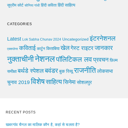
हिंदी साहित्य
सुप्रीम कोर्ट
हिंदी कविता
सोनिया गांधी
CATEGORIES
इंटरनेशनल
Latest
Uncategorized
Lok Sabha Chunav 2024
खेल
जानकार
कविताई
गेस्ट राइटर
किताबिया
कार्टून
एक्सप्लेनर
नेशनल
नुक्ताचीनी
पॉलिटिकल लव
प्रवचन
फ़िल्म
राजनीति
बवंडर
बर्थडे स्पेशल
लोकसभा
समीक्षा
बुक रिव्यू
विशेष
साहित्य
सिनेमा
चुनाव 2019
सोशलपुर
RECENT POSTS
खबरगांव चैनल का मालिक कौन है, कहां से चलता है?