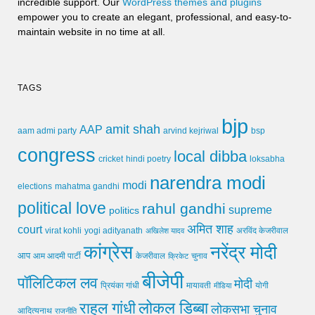
incredible support. Our
WordPress themes and plugins
empower you to create an elegant, professional, and easy-to-
maintain website in no time at all.
TAGS
bjp
amit shah
AAP
arvind kejriwal
aam admi party
bsp
congress
local dibba
cricket
loksabha
hindi poetry
narendra modi
modi
elections
mahatma gandhi
political love
rahul gandhi
supreme
politics
अमित शाह
court
virat kohli
yogi adityanath
अखिलेश यादव
अरविंद केजरीवाल
कांग्रेस
नरेंद्र मोदी
आप
आम आदमी पार्टी
चुनाव
केजरीवाल
क्रिकेट
बीजेपी
पॉलिटिकल लव
मोदी
मायावती
प्रियंका गांधी
मीडिया
योगी
लोकल डिब्बा
राहुल गांधी
लोकसभा चुनाव
आदित्यनाथ
राजनीति